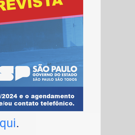
qui
.